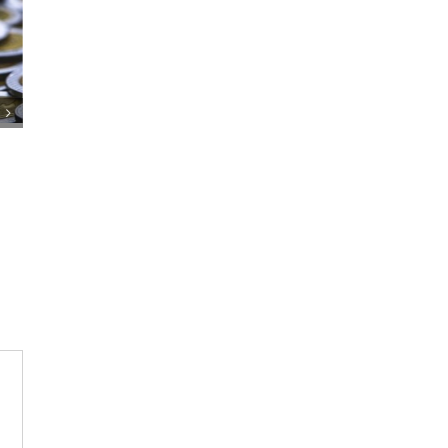
 Jour. Yinon Costica (Wiz), le fils
La guerre a un impact profond et parad
nieure française ayant fait son
sur la high-tech israélienne.
t un entrepreneur et expert en
6 Août 2026
|
0 commentaire
ité israélien.
26
|
0 commentaire