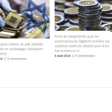
Perte de compétitivité pour les
exportateurs du hightech israélien qui
pôle mondial
L’Homme du
reçoivent moins de shekels pour leurs
s climatiques
d’une ingé
facturations en $.
Alyah, es
6 Août 2026
|
0 commentaire
cybersécur
e
6 Août 20