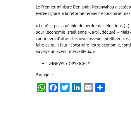
Le Premier ministre Benjamin Netanyahou a catégori
évitées grâce à la réforme feraient économiser des m
« Ce n’est pas agréable de perdre des élections (…
pour l’économie israélienne », a-t-il déclaré. « Mais
continuera d’attirer les investisseurs intelligents »
faire ce qu’il faut : construire notre économie, con
au pays un avenir merveilleux. »
I24NEWS. COPYRIGHTS.
Partager :
WhatsApp
Facebook
Twitter
LinkedIn
Email
Partag