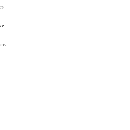
es
ice
e
rons