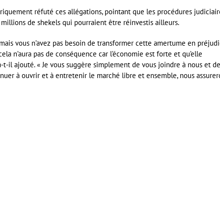
quement réfuté ces allégations, pointant que les procédures judiciair
illions de shekels qui pourraient être réinvestis ailleurs.
) mais vous n’avez pas besoin de transformer cette amertume en préjud
 cela n’aura pas de conséquence car l’économie est forte et qu’elle
, a-t-il ajouté. « Je vous suggère simplement de vous joindre à nous et d
tinuer à ouvrir et à entretenir le marché libre et ensemble, nous assure
er