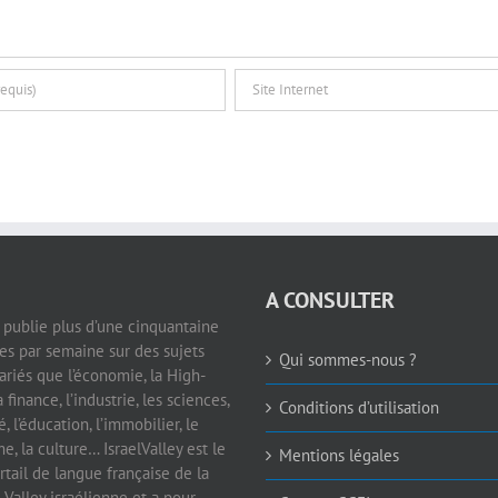
A CONSULTER
e publie plus d’une cinquantaine
les par semaine sur des sujets
Qui sommes-nous ?
ariés que l’économie, la High-
a finance, l’industrie, les sciences,
Conditions d’utilisation
é, l’éducation, l’immobilier, le
e, la culture… IsraelValley est le
Mentions légales
rtail de langue française de la