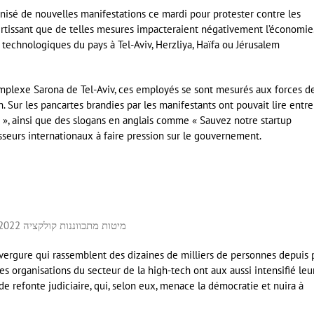
anisé de nouvelles manifestations ce mardi pour protester contre les
rtissant que de telles mesures impacteraient négativement l’économie
s technologiques du pays à Tel-Aviv, Herzliya, Haïfa ou Jérusalem
omplexe Sarona de Tel-Aviv, ces employés se sont mesurés aux forces d
ion. Sur les pancartes brandies par les manifestants ont pouvait lire entre
 », ainsi que des slogans en anglais comme « Sauvez notre startup
sseurs internationaux à faire pression sur le gouvernement.
מיטות מתכווננות קולקציה 2022 נמכרות במחירים מפתיעים
vergure qui rassemblent des dizaines de milliers de personnes depuis 
 les organisations du secteur de la high-tech ont aux aussi intensifié leu
de refonte judiciaire, qui, selon eux, menace la démocratie et nuira à