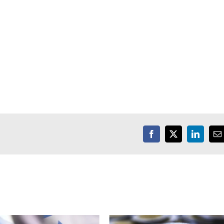
Facebook
X
LinkedIn
E