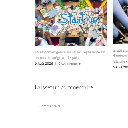
l
Israël s’impose comme un 
La bioconvergence en Israël représente un
d’innovation en technologie
secteur stratégique de pointe.
(climate-tech)
6 Août 2026
|
0 commentaire
6 Août 2026
|
0 commentair
Laisser un commentaire
Commentaire