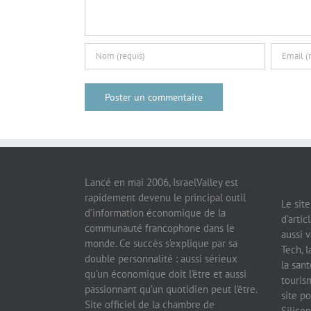
Lancé en mai 2006, IsraelValley est
rapidement devenu le principal outil
Le sit
d’information économique de la
d’artic
communauté francophone dans le
aussi v
monde. Ce succès s’explique par sa
Tech, l
double personnalité : aussi sérieux
la sant
qu’un économique doit l’être et aussi
tourism
passionnant qu’un quotidien peut l’être.
site po
Site officiel de la chambre de