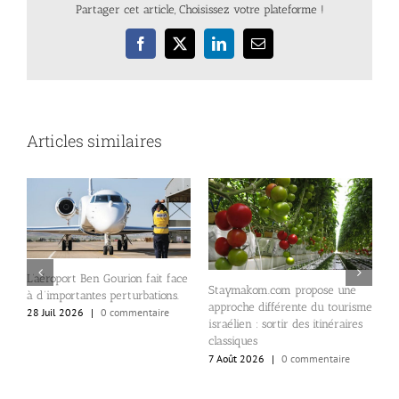
Partager cet article, Choisissez votre plateforme !
Facebook
X
LinkedIn
Email
Articles similaires
L’aéroport Ben Gourion fait face
Staymakom.com propose une
à d’importantes perturbations.
approche différente du tourisme
L
28 Juil 2026
|
0 commentaire
israélien : sortir des itinéraires
m
classiques
l
7 Août 2026
|
0 commentaire
4