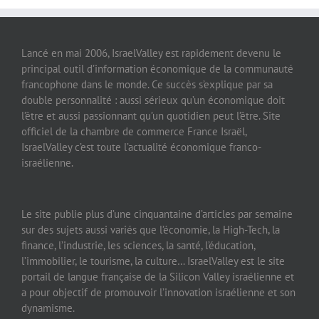
Lancé en mai 2006, IsraelValley est rapidement devenu le
principal outil d’information économique de la communauté
francophone dans le monde. Ce succès s’explique par sa
double personnalité : aussi sérieux qu’un économique doit
l’être et aussi passionnant qu’un quotidien peut l’être. Site
officiel de la chambre de commerce France Israël,
IsraelValley c’est toute l’actualité économique franco-
israélienne.
Le site publie plus d’une cinquantaine d’articles par semaine
sur des sujets aussi variés que l’économie, la High-Tech, la
finance, l’industrie, les sciences, la santé, l’éducation,
l’immobilier, le tourisme, la culture… IsraelValley est le site
portail de langue française de la Silicon Valley israélienne et
a pour objectif de promouvoir l’innovation israélienne et son
dynamisme.