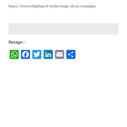
https://www.lebigdata.fr/myheritage-deep-nostalgia
Partager :
WhatsApp
Facebook
Twitter
LinkedIn
Email
Partager