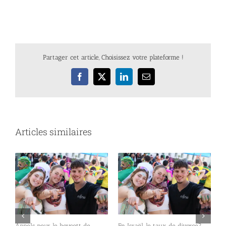
Partager cet article, Choisissez votre plateforme !
Facebook
X
LinkedIn
Email
Articles similaires
un
Appels pour le boycott de
En Israël, le taux de divorce?