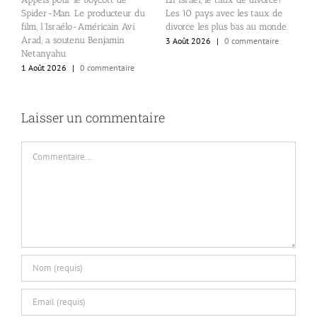
Q
Spider-Man. Le producteur du
Les 10 pays avec les taux de
us
E
film, l’Israélo-Américain Avi
divorce les plus bas au monde.
P
Arad, a soutenu Benjamin
3 Août 2026
|
0 commentaire
p
Netanyahu.
p
1 Août 2026
|
0 commentaire
1
Laisser un commentaire
Commentaire