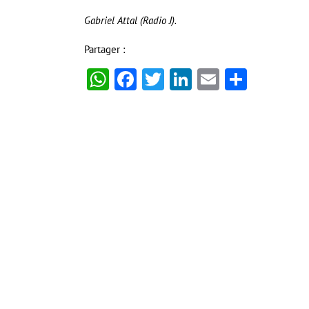
Gabriel Attal (Radio J).
Partager :
WhatsApp
Facebook
Twitter
LinkedIn
Email
Partag