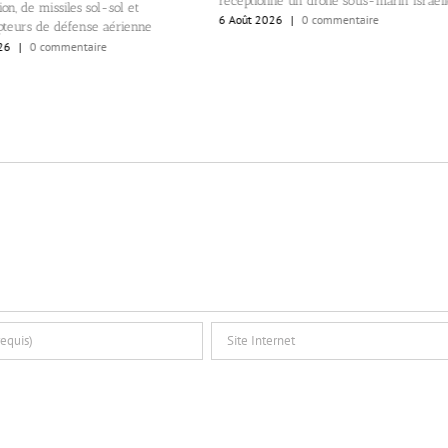
réceptionné un drone sous-marin israél
on, de missiles sol-sol et
6 Août 2026
|
0 commentaire
pteurs de défense aérienne
26
|
0 commentaire