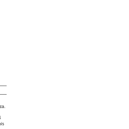
za.
1
ois