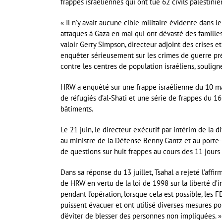
frappes israéliennes qui ont tué 62 civils palestinie
« Il n’y avait aucune cible militaire évidente dans l
attaques à Gaza en mai qui ont dévasté des familles 
valoir Gerry Simpson, directeur adjoint des crises e
enquêter sérieusement sur les crimes de guerre prés
contre les centres de population israéliens, soulign
HRW a enquêté sur une frappe israélienne du 10 m
de réfugiés d’al-Shati et une série de frappes du 1
bâtiments.
Le 21 juin, le directeur exécutif par intérim de la 
au ministre de la Défense Benny Gantz et au porte-
de questions sur huit frappes au cours des 11 jours 
Dans sa réponse du 13 juillet, Tsahal a rejeté l’affi
de HRW en vertu de la loi de 1998 sur la liberté d
pendant l’opération, lorsque cela est possible, les FDI
puissent évacuer et ont utilisé diverses mesures pou
d’éviter de blesser des personnes non impliquées. »