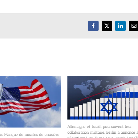
Facebook
X
LinkedIn
E
Allemagne et Israël poursuivent leur
collaboration militaire. Berlin a annoncé 
s. Manque de missiles de croisière