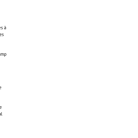
es à
es
camp
e
e
al