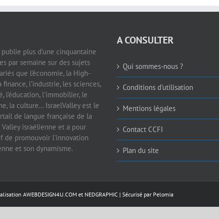
A CONSULTER
e publie plus d’une cinquantaine
les par semaine sur des sujets
Qui sommes-nous ?
ariés que l’économie, la High-
a finance, l’industrie, les sciences,
Conditions d’utilisation
é, l’éducation, l’immobilier, le
e, la culture… IsraelValley est le
Mentions légales
rtail de langue française de la
 Valley israélienne et a pour
Contact CCFI
if de promouvoir l’innovation
ienne et son dynamisme.
Plan du site
éalisation
AWEBDESIGN4U.COM
et
NEDGRAPHIC
| Sécurisé par
Pelomia