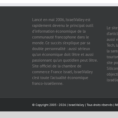
Lancé en mai 2006, IsraelValley est
rapidement devenu le principal outil
Le sit
d’information économique de la
d’artic
communauté francophone dans le
aussi v
monde. Ce succès s’explique par sa
Tech, l
double personnalité : aussi sérieux
la sant
qu’un économique doit l’être et aussi
tourism
passionnant qu’un quotidien peut l’être.
site po
Site officiel de la chambre de
Silicon
commerce France Israël, IsraelValley
object
c’est toute l’actualité économique
israél
franco-israélienne.
© Copyright 2005 -
2026 |
IsraelValley
| Tous droits réservés | R