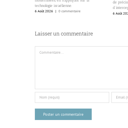
modernisées, en s’appuyant sur la
de précisi
taire de carrière.
technologie israélienne.
d’interce
re
6 Août 2026
|
0 commentaire
6 Août 20
Laisser un commentaire
Commentaire