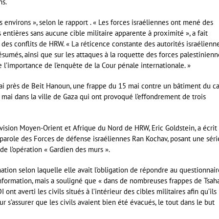
ns.
es environs », selon le rapport . « Les forces israéliennes ont mené des
entières sans aucune cible militaire apparente à proximité », a fait
t des conflits de HRW. « La réticence constante des autorités israélienn
umés, ainsi que sur les attaques à la roquette des forces palestinienn
e l’importance de l’enquête de la Cour pénale internationale. »
ai près de Beit Hanoun, une frappe du 15 mai contre un bâtiment du 
6 mai dans la ville de Gaza qui ont provoqué l’effondrement de trois
division Moyen-Orient et Afrique du Nord de HRW, Eric Goldstein, a écrit
parole des Forces de défense israéliennes Ran Kochav, posant une séri
de l’opération « Gardien des murs ».
rmation selon laquelle elle avait l’obligation de répondre au questionnair
’information, mais a souligné que « dans de nombreuses frappes de Tsah
 ont averti les civils situés à l’intérieur des cibles militaires afin qu’ils
r s’assurer que les civils avaient bien été évacués, le tout dans le but