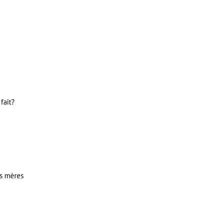
fait?
es mères