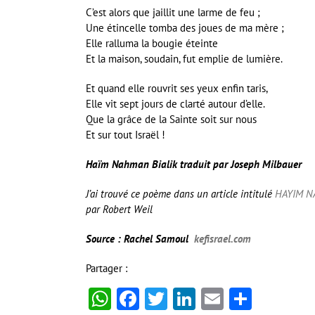
C’est alors que jaillit une larme de feu ;
Une étincelle tomba des joues de ma mère ;
Elle ralluma la bougie éteinte
Et la maison, soudain, fut emplie de lumière.
Et quand elle rouvrit ses yeux enfin taris,
Elle vit sept jours de clarté autour d’elle.
Que la grâce de la Sainte soit sur nous
Et sur tout Israël !
Haïm Nahman Bialik traduit par Joseph Milbauer
J’ai trouvé ce poème dans un article intitulé
HAYIM N
par Robert Weil
Source : Rachel Samoul
kefisrael.com
Partager :
WhatsApp
Facebook
Twitter
LinkedIn
Email
Partag