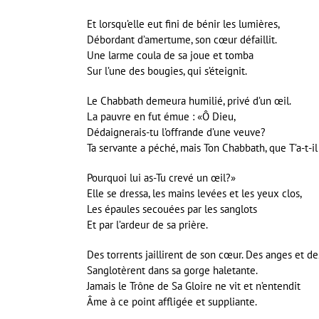
Et lorsqu’elle eut fini de bénir les lumières,
Débordant d’amertume, son cœur défaillit.
Une larme coula de sa joue et tomba
Sur l’une des bougies, qui s’éteignit.
Le Chabbath demeura humilié, privé d’un œil.
La pauvre en fut émue : «Ô Dieu,
Dédaignerais-tu l’offrande d’une veuve?
Ta servante a péché, mais Ton Chabbath, que T’a-t-il 
Pourquoi lui as-Tu crevé un œil?»
Elle se dressa, les mains levées et les yeux clos,
Les épaules secouées par les sanglots
Et par l’ardeur de sa prière.
Des torrents jaillirent de son cœur. Des anges et d
Sanglotèrent dans sa gorge haletante.
Jamais le Trône de Sa Gloire ne vit et n’entendit
Âme à ce point affligée et suppliante.