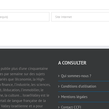
A CONSULTER
e publie plus d’une cinquantaine
les par semaine sur des sujets
Qui sommes-nous ?
ariés que l’économie, la High-
a finance, l’industrie, les sciences,
Conditions d’utilisation
é, l’éducation, l’immobilier, le
e, la culture… IsraelValley est le
Mentions légales
rtail de langue française de la
 Valley israélienne et a pour
Contact CCFI