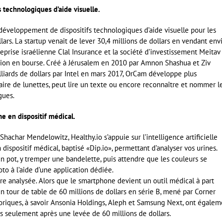
 technologiques d’aide visuelle.
 développement de dispositifs technologiques d’aide visuelle pour les
ars. La startup venait de lever 30,4 millions de dollars en vendant env
treprise israélienne Clal Insurance et la société d’investissement Meitav
ction en bourse. Créé à Jérusalem en 2010 par Amnon Shashua et Ziv
lliards de dollars par Intel en mars 2017, OrCam développe plus
paire de lunettes, peut lire un texte ou encore reconnaître et nommer l
gues.
e en dispositif médical.
achar Mendelowitz, Healthy.io s’appuie sur l’intelligence artificielle
ispositif médical, baptisé «Dip.io», permettant d’analyser vos urines.
un pot, y tremper une bandelette, puis attendre que les couleurs se
to à l’aide d’une application dédiée.
re analysée. Alors que le smartphone devient un outil médical à part
n tour de table de 60 millions de dollars en série B, mené par Corner
istoriques, à savoir Ansonia Holdings, Aleph et Samsung Next, ont égale
ois seulement après une levée de 60 millions de dollars.