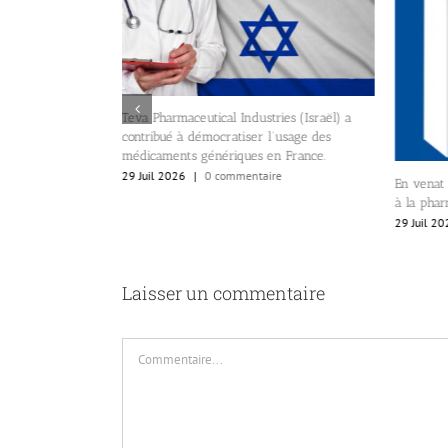
Teva Pharmaceutical Industries (Israël) a
contribué à démocratiser l’usage des
médicaments génériques en France.
élevés du secteur
29 Juil 2026
|
0 commentaire
 santé émigrent de
En venat 
à la phar
re
29 Juil 20
Laisser un commentaire
Commentaire