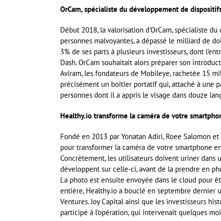
OrCam, spécialiste du développement de dispositifs
Début 2018, la valorisation d’OrCam, spécialiste du
personnes malvoyantes, a dépassé le milliard de doll
3% de ses parts à plusieurs investisseurs, dont l’en
Dash. OrCam souhaitait alors préparer son introdu
Aviram, les fondateurs de Mobileye, rachetée 15 mi
précisément un boîtier portatif qui, attaché à une 
personnes dont il a appris le visage dans douze lan
Healthy.io transforme la caméra de votre smartphon
Fondé en 2013 par Yonatan Adiri, Roee Salomon et Sh
pour transformer la caméra de votre smartphone en d
Concrètement, les utilisateurs doivent uriner dans 
développent sur celle-ci, avant de la prendre en pho
La photo est ensuite envoyée dans le cloud pour êt
entière, Healthy.io a bouclé en septembre dernier u
Ventures. Joy Capital ainsi que les investisseurs h
participé à l’opération, qui intervenait quelques m