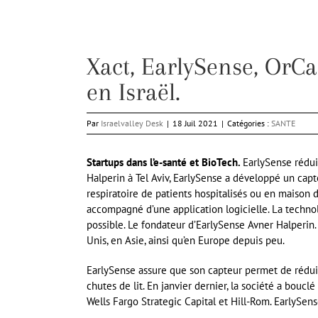
Xact, EarlySense, OrCa
en Israël.
Par
Israelvalley Desk
|
18 Juil 2021
|
Catégories :
SANTE
Startups dans l’e-santé et BioTech.
EarlySense rédui
Halperin à Tel Aviv, EarlySense a développé un capt
respiratoire de patients hospitalisés ou en maison d
accompagné d’une application logicielle. La technol
possible. Le fondateur d’EarlySense Avner Halperin. 
Unis, en Asie, ainsi qu’en Europe depuis peu.
EarlySense assure que son capteur permet de réduire
chutes de lit. En janvier dernier, la société a bouc
Wells Fargo Strategic Capital et Hill-Rom. EarlySense