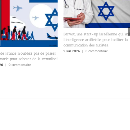
Barvox, une start-up israélienne qui util
l’intelligence artificielle pour faciliter la
communication des autistes.
9 Juil 2026
|
0 commentaire
de France n’oubliez pas de passer
macie pour acheter de la ventoline!
26
|
0 commentaire