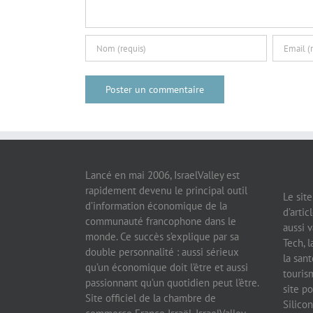
Lancé en mai 2006, IsraelValley est
rapidement devenu le principal outil
Le sit
d’information économique de la
d’artic
communauté francophone dans le
aussi v
monde. Ce succès s’explique par sa
Tech, l
double personnalité : aussi sérieux
la sant
qu’un économique doit l’être et aussi
tourism
passionnant qu’un quotidien peut l’être.
site po
Site officiel de la chambre de
Silicon