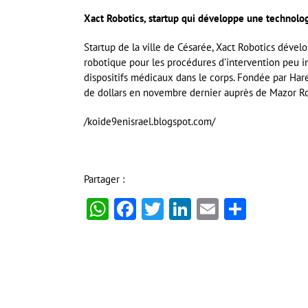
Xact Robotics, startup qui développe une technologi
Startup de la ville de Césarée, Xact Robotics dével
robotique pour les procédures d’intervention peu inv
dispositifs médicaux dans le corps. Fondée par Hare
de dollars en novembre dernier auprès de Mazor R
/koide9enisrael.blogspot.com/
Partager :
WhatsApp
Facebook
Twitter
LinkedIn
Email
Partag