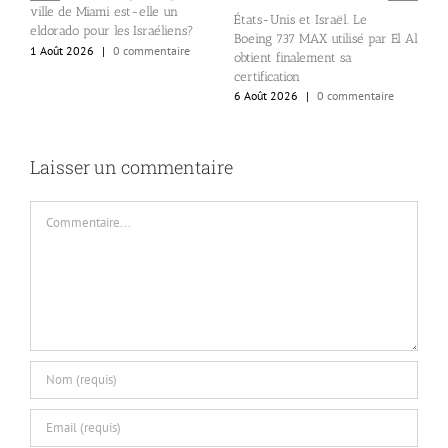
ville de Miami est-elle un
États-Unis et Israël. Le
B
eldorado pour les Israéliens?
Boeing 737 MAX utilisé par El Al
d
1 Août 2026
|
0 commentaire
obtient finalement sa
a
certification
a
6 Août 2026
|
0 commentaire
5
Laisser un commentaire
Commentaire