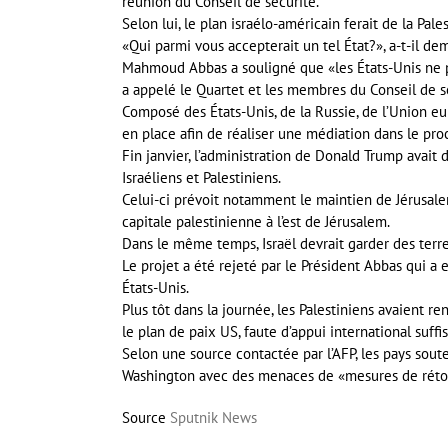
réunion du Conseil de sécurité.
Selon lui, le plan israélo-américain ferait de la Pa
«Qui parmi vous accepterait un tel État?», a-t-il 
Mahmoud Abbas a souligné que «les États-Unis ne p
a appelé le Quartet et les membres du Conseil de s
Composé des États-Unis, de la Russie, de l’Union e
en place afin de réaliser une médiation dans le proc
Fin janvier, l’administration de Donald Trump avait 
Israéliens et Palestiniens.
Celui-ci prévoit notamment le maintien de Jérusalem 
capitale palestinienne à l’est de Jérusalem.
Dans le même temps, Israël devrait garder des terr
Le projet a été rejeté par le Président Abbas qui a 
États-Unis.
Plus tôt dans la journée, les Palestiniens avaient 
le plan de paix US, faute d’appui international suffis
Selon une source contactée par l’AFP, les pays sout
Washington avec des menaces de «mesures de rétor
Source
Sputnik News