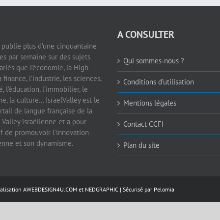
A CONSULTER
e publie plus d’une cinquantaine
les par semaine sur des sujets
Qui sommes-nous ?
ariés que l’économie, la High-
a finance, l’industrie, les sciences,
Conditions d’utilisation
é, l’éducation, l’immobilier, le
e, la culture… IsraelValley est le
Mentions légales
rtail de langue française de la
 Valley israélienne et a pour
Contact CCFI
if de promouvoir l’innovation
ienne et son dynamisme.
Plan du site
éalisation
AWEBDESIGN4U.COM
et
NEDGRAPHIC
| Sécurisé par
Pelomia