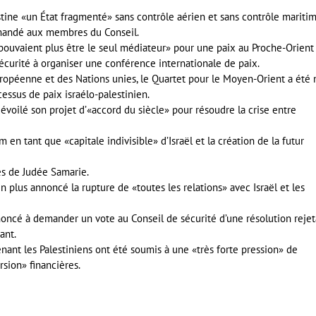
lestine «un État fragmenté» sans contrôle aérien et sans contrôle maritim
demandé aux membres du Conseil.
ouvaient plus être le seul médiateur» pour une paix au Proche-Orient
écurité à organiser une conférence internationale de paix.
uropéenne et des Nations unies, le Quartet pour le Moyen-Orient a été 
essus de paix israélo-palestinien.
dévoilé son projet d’«accord du siècle» pour résoudre la crise entre
en tant que «capitale indivisible» d’Israël et la création de la futur
es de Judée Samarie.
en plus annoncé la rupture de «toutes les relations» avec Israël et les
renoncé à demander un vote au Conseil de sécurité d’une résolution reje
ant.
enant les Palestiniens ont été soumis à une «très forte pression» de
sion» financières.