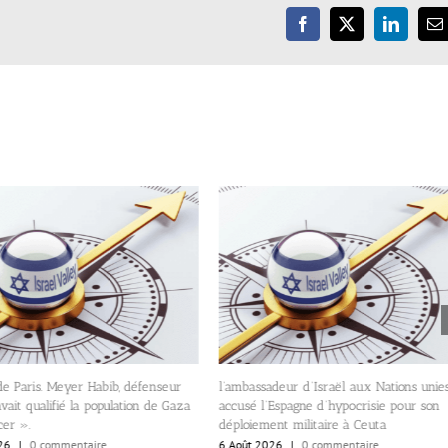
Facebook
X
LinkedIn
E
de Paris. Meyer Habib, défenseur
l’ambassadeur d’Israël aux Nations unie
avait qualifié la population de Gaza
accusé l’Espagne d’hypocrisie pour son
er ».
déploiement militaire à Ceuta
26
|
0 commentaire
6 Août 2026
|
0 commentaire