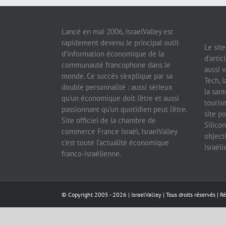
Lancé en mai 2006, IsraelValley est
rapidement devenu le principal outil
Le sit
d’information économique de la
d’artic
communauté francophone dans le
aussi v
monde. Ce succès s’explique par sa
Tech, l
double personnalité : aussi sérieux
la sant
qu’un économique doit l’être et aussi
tourism
passionnant qu’un quotidien peut l’être.
site po
Site officiel de la chambre de
Silicon
commerce France Israël, IsraelValley
object
c’est toute l’actualité économique
israél
franco-israélienne.
© Copyright 2005 -
2026 |
IsraelValley
| Tous droits réservés | R