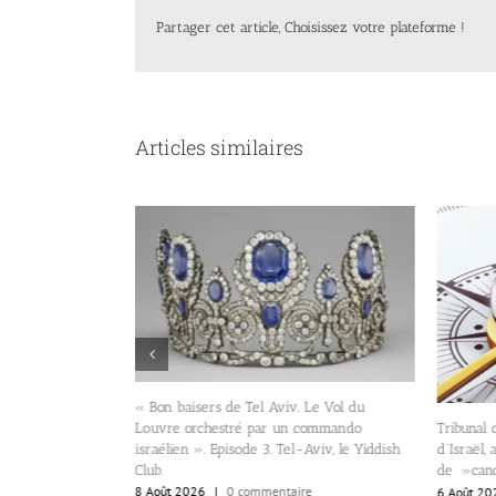
Partager cet article, Choisissez votre plateforme !
Articles similaires
rocédures de
« Bon baisers de Tel Aviv. Le Vol du
conversion.
Louvre orchestré par un commando
Tribunal 
re
israélien ». Episode 3. Tel-Aviv, le Yiddish
d’Israël, 
Club.
de »canc
8 Août 2026
|
0 commentaire
6 Août 20