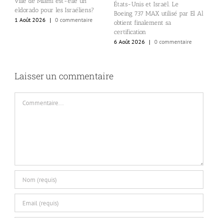
ville de Miami est-elle un
États-Unis et Israël. Le
B
eldorado pour les Israéliens?
Boeing 737 MAX utilisé par El Al
d
1 Août 2026
|
0 commentaire
obtient finalement sa
a
certification
a
6 Août 2026
|
0 commentaire
5
Laisser un commentaire
Commentaire