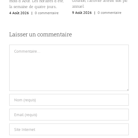
Gourion, l’activité atteint son pic
v
mois d’Aout. Les horaires d’été,
annuel.
la semaine de quatre jours…
8
9 Août 2026
|
0 commentaire
4 Août 2026
|
0 commentaire
Laisser un commentaire
Commentaire