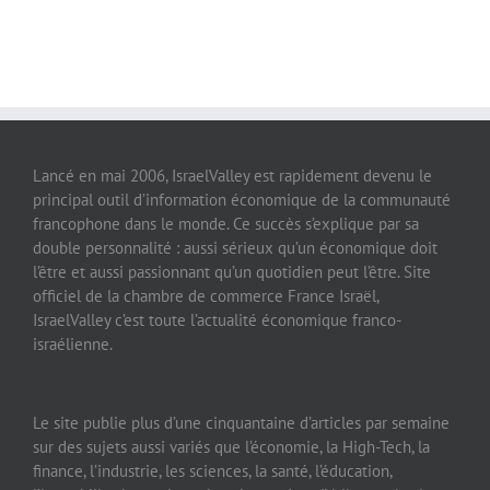
Lancé en mai 2006, IsraelValley est rapidement devenu le
principal outil d’information économique de la communauté
francophone dans le monde. Ce succès s’explique par sa
double personnalité : aussi sérieux qu’un économique doit
l’être et aussi passionnant qu’un quotidien peut l’être. Site
officiel de la chambre de commerce France Israël,
IsraelValley c’est toute l’actualité économique franco-
israélienne.
Le site publie plus d’une cinquantaine d’articles par semaine
sur des sujets aussi variés que l’économie, la High-Tech, la
finance, l’industrie, les sciences, la santé, l’éducation,